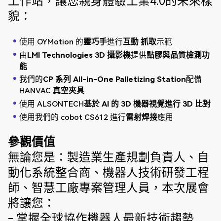
工作站，讓您親身體驗工業4.0的未來樣
貌：
使用 OYMotion 的
靈巧手
進行
互動
抓取
示範
由
LMI Technologies 3D 攝影機
提供
點膠與品質檢測功
能
我們的
CP 系列 All-in-One Palletizing Station
配備
HANVAC
真空夾具
使用 ALSONTECH
基於 AI 的 3D 機器視覺進行 3D
比對
使用我們的 cobot CS612 進行
雷射焊接
應用
參觀價值
無論您是：製造業生產規劃負責人、自
動化系統整合商、機器人技術研發工程
師、智慧工廠專案管理人員，本次展會
將讓您：
- 掌握全球協作機器人最新技術趨勢