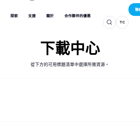
TC
TC
TC
探索
支援
關於
合作夥伴的優惠
聯
TC
TC
TC
探索
支援
關於
合作夥伴的優惠
聯
TC
TC
下載中心
從下方的可用標題清單中選擇所需資源。