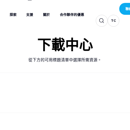
TC
TC
TC
探索
支援
關於
合作夥伴的優惠
聯
TC
TC
TC
探索
支援
關於
合作夥伴的優惠
聯
TC
TC
下載中心
從下方的可用標題清單中選擇所需資源。